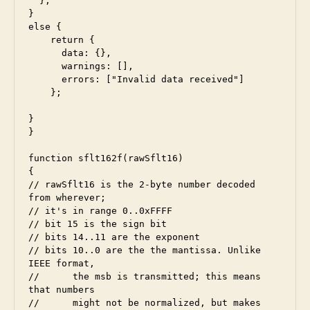
  };

}

else {

    return {

      data: {},

      warnings: [],

      errors: ["Invalid data received"]

    };

}

}

function sflt162f(rawSflt16)

{

// rawSflt16 is the 2-byte number decoded 
from wherever;

// it's in range 0..0xFFFF

// bit 15 is the sign bit

// bits 14..11 are the exponent

// bits 10..0 are the the mantissa. Unlike 
IEEE format, 

// 	the msb is transmitted; this means 
that numbers

//	might not be normalized, but makes 