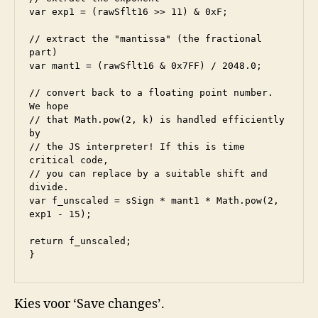
var exp1 = (rawSflt16 >> 11) & 0xF;

// extract the "mantissa" (the fractional 
part)

var mant1 = (rawSflt16 & 0x7FF) / 2048.0;

// convert back to a floating point number. 
We hope 

// that Math.pow(2, k) is handled efficiently 
by

// the JS interpreter! If this is time 
critical code,

// you can replace by a suitable shift and 
divide.

var f_unscaled = sSign * mant1 * Math.pow(2, 
exp1 - 15);

return f_unscaled;

}
Kies voor ‘Save changes’.