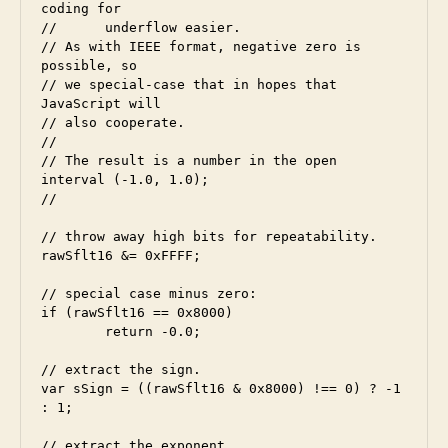
coding for

//	underflow easier.

// As with IEEE format, negative zero is 
possible, so

// we special-case that in hopes that 
JavaScript will

// also cooperate.

//

// The result is a number in the open 
interval (-1.0, 1.0);

// 

// throw away high bits for repeatability.

rawSflt16 &= 0xFFFF;

// special case minus zero:

if (rawSflt16 == 0x8000)

	return -0.0;

// extract the sign.

var sSign = ((rawSflt16 & 0x8000) !== 0) ? -1 
: 1;

// extract the exponent
