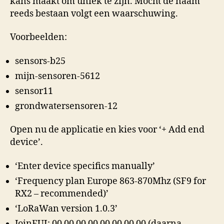
kans maakt om uniek te zijn. Mocht de naam
reeds bestaan volgt een waarschuwing.
Voorbeelden:
sensors-b25
mijn-sensoren-5612
sensor11
grondwatersensoren-12
Open nu de applicatie en kies voor ‘+ Add end
device’.
‘Enter device specifics manually’
‘Frequency plan Europe 863-870Mhz (SF9 for
RX2 – recommended)’
‘LoRaWan version 1.0.3’
JoinEUI: 00 00 00 00 00 00 00 00 (daarna