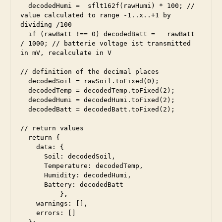
  decodedHumi =  sflt162f(rawHumi) * 100; // 
value calculated to range -1..x..+1 by 
dividing /100

  if (rawBatt !== 0) decodedBatt =   rawBatt 
/ 1000; // batterie voltage ist transmitted 
in mV, recalculate in V

// definition of the decimal places

  decodedSoil = rawSoil.toFixed(0);

  decodedTemp = decodedTemp.toFixed(2);

  decodedHumi = decodedHumi.toFixed(2);

  decodedBatt = decodedBatt.toFixed(2);

// return values

  return {

    data: {

      Soil: decodedSoil,

      Temperature: decodedTemp,

      Humidity: decodedHumi,

      Battery: decodedBatt

          },

    warnings: [],

    errors: []
