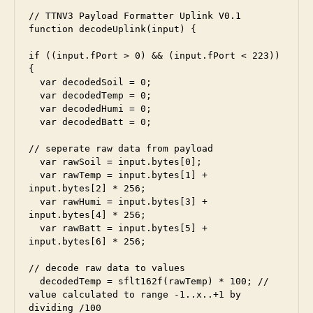
// TTNV3 Payload Formatter Uplink V0.1

function decodeUplink(input) {

if ((input.fPort > 0) && (input.fPort < 223))

{

  var decodedSoil = 0;

  var decodedTemp = 0;

  var decodedHumi = 0;

  var decodedBatt = 0;

// seperate raw data from payload

  var rawSoil = input.bytes[0];

  var rawTemp = input.bytes[1] + 
input.bytes[2] * 256;

  var rawHumi = input.bytes[3] + 
input.bytes[4] * 256;

  var rawBatt = input.bytes[5] + 
input.bytes[6] * 256;

// decode raw data to values

  decodedTemp = sflt162f(rawTemp) * 100; // 
value calculated to range -1..x..+1 by 
dividing /100
