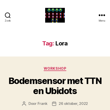
Zoek
Menu
Internet
of
Things
projects
Tag:
Lora
Categorieën
WORKSHOP
Bodemsensor met TTN
en Ubidots
Door
Frank
26 oktober, 2022
Berichtauteur
Berichtdatum