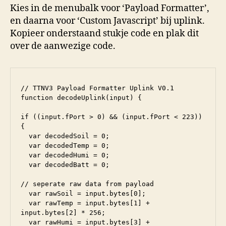
Kies in de menubalk voor ‘Payload Formatter’,
en daarna voor ‘Custom Javascript’ bij uplink.
Kopieer onderstaand stukje code en plak dit
over de aanwezige code.
// TTNV3 Payload Formatter Uplink V0.1

function decodeUplink(input) {

if ((input.fPort > 0) && (input.fPort < 223))

{

  var decodedSoil = 0;

  var decodedTemp = 0;

  var decodedHumi = 0;

  var decodedBatt = 0;

// seperate raw data from payload

  var rawSoil = input.bytes[0];

  var rawTemp = input.bytes[1] + 
input.bytes[2] * 256;

  var rawHumi = input.bytes[3] + 