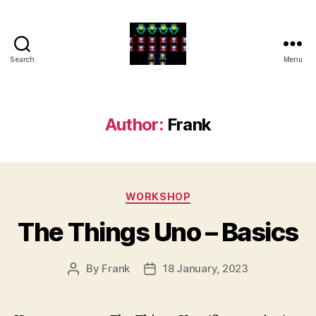
Search
Menu
Internet
of
Things
projects
Author:
Frank
Categories
WORKSHOP
The Things Uno – Basics
By
Frank
18 January, 2023
Post
Post
author
date