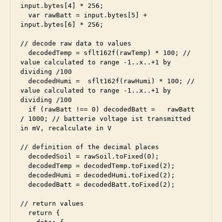
input.bytes[4] * 256;

  var rawBatt = input.bytes[5] + 
input.bytes[6] * 256;

// decode raw data to values

  decodedTemp = sflt162f(rawTemp) * 100; // 
value calculated to range -1..x..+1 by 
dividing /100

  decodedHumi =  sflt162f(rawHumi) * 100; // 
value calculated to range -1..x..+1 by 
dividing /100

  if (rawBatt !== 0) decodedBatt =   rawBatt 
/ 1000; // batterie voltage ist transmitted 
in mV, recalculate in V

// definition of the decimal places

  decodedSoil = rawSoil.toFixed(0);

  decodedTemp = decodedTemp.toFixed(2);

  decodedHumi = decodedHumi.toFixed(2);

  decodedBatt = decodedBatt.toFixed(2);

// return values

  return {
