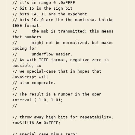
// it's in range 0..0xFFFF

// bit 15 is the sign bit

// bits 14..11 are the exponent

// bits 10..0 are the the mantissa. Unlike 
IEEE format, 

// 	the msb is transmitted; this means 
that numbers

//	might not be normalized, but makes 
coding for

//	underflow easier.

// As with IEEE format, negative zero is 
possible, so

// we special-case that in hopes that 
JavaScript will

// also cooperate.

//

// The result is a number in the open 
interval (-1.0, 1.0);

// 

// throw away high bits for repeatability.

rawSflt16 &= 0xFFFF;

// special case minus zero:
