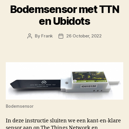
Bodemsensor met TTN
en Ubidots
By
Frank
26 October, 2022
Post
Post
author
date
Bodemsensor
In deze instructie sluiten we een kant-en-klare
sensor aan op The Things Network en