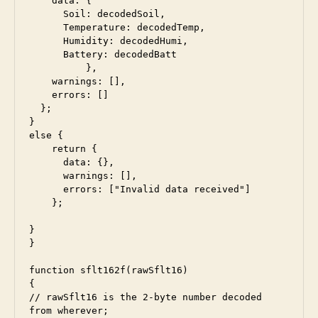
    data: {

      Soil: decodedSoil,

      Temperature: decodedTemp,

      Humidity: decodedHumi,

      Battery: decodedBatt

          },

    warnings: [],

    errors: []

  };

}

else {

    return {

      data: {},

      warnings: [],

      errors: ["Invalid data received"]

    };

}

}

function sflt162f(rawSflt16)

{

// rawSflt16 is the 2-byte number decoded 
from wherever;
